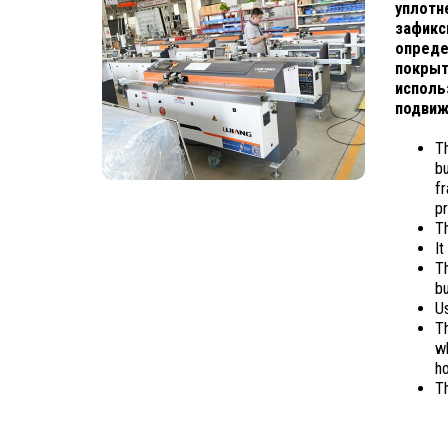
уплотн
зафикс
опреде
покрыт
исполь
подвиж
Th
bu
f
p
Th
It
Th
bu
Us
Th
wh
ho
Th