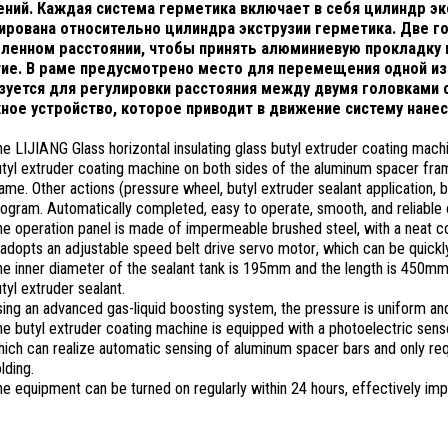
ений. Каждая система герметика включает в себя цилиндр эк
ирована относительно цилиндра экструзии герметика. Две г
ленном расстоянии, чтобы принять алюминиевую прокладку и
ие. В раме предусмотрено место для перемещения одной из
зуется для регулировки расстояния между двумя головками 
ное устройство, которое приводит в движение систему нане
e LIJIANG Glass horizontal insulating glass butyl extruder coating mach
tyl extruder coating machine on both sides of the aluminum spacer fra
rame.
Other actions (pressure wheel, butyl extruder sealant application, 
rogram
.
Automatically
completed, easy to operate, smooth, and reliable 
e operation panel
is made
of impermeable brushed steel, with a neat c
 adopts an adjustable
speed belt drive servo motor
, which
can be quickl
e inner diameter of the sealant tank is 195mm
and
the length is 450mm. 
tyl extruder sealant.
ing an advanced gas-liquid boosting system
, the pressure is uniform an
e butyl extruder coating machine is equipped with a photoelectric sen
ich can realize automatic sensing of aluminum spacer bars and only re
lding.
e equipment can be turned on regularly within 24 hours,
effectively
impr