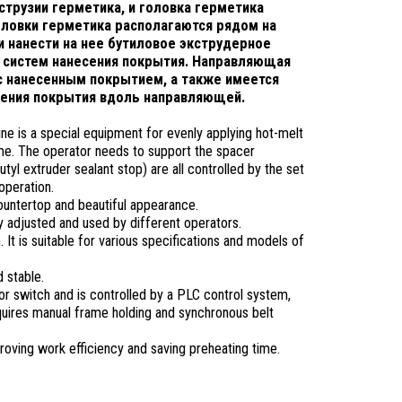
струзии герметика, и головка герметика
оловки герметика располагаются рядом на
 нанести на нее бутиловое экструдерное
 систем нанесения покрытия. Направляющая
с нанесенным покрытием, а также имеется
сения покрытия вдоль направляющей.
ine is a special equipment for evenly applying hot-melt
me. The operator needs to support the spacer
butyl extruder sealant stop)
are all controlled by the set
operation.
ountertop and beautiful appearance.
y adjusted and used by different operators
.
It is suitable for various specifications and models of
d stable.
sor switch
and
is
controlled
by a PLC control system,
quires manual frame holding and synchronous belt
oving work efficiency and saving preheating time.