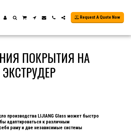
Request A Quote Now
ЕНИЯ ПОКРЫТИЯ НА
 ЭКСТРУДЕР
кло производства LIJIANG Glass может быстро
обы адаптироваться к различным
себя раму и две независимые системы