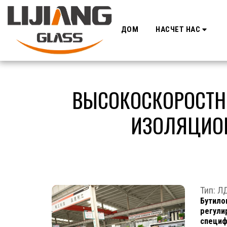
ДОМ
НАСЧЕТ НАС
ВЫСОКОСКОРОСТНО
ИЗОЛЯЦИОН
Тип: 
Бутило
регули
специф