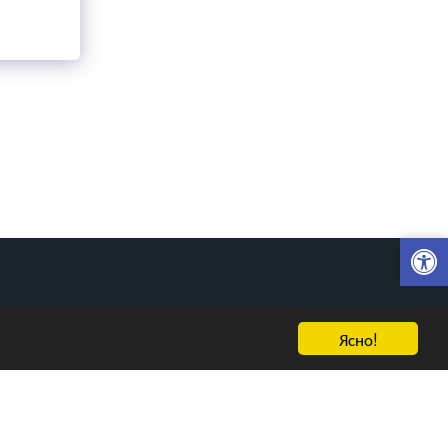
стории И Статьи
Контакты
Связаться С Нами
Ясно!