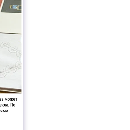
ss может
екла. По
ными