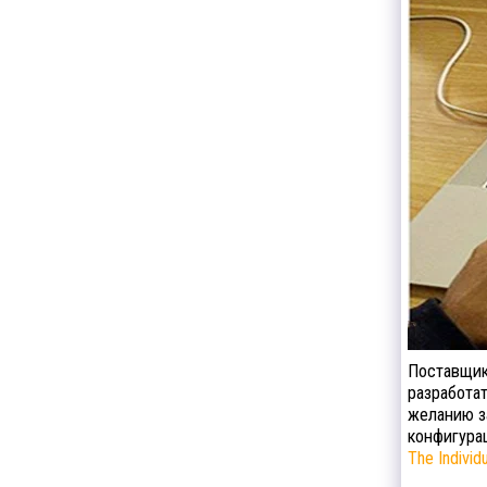
Поставщик
разработа
желанию з
конфигурац
The Individ