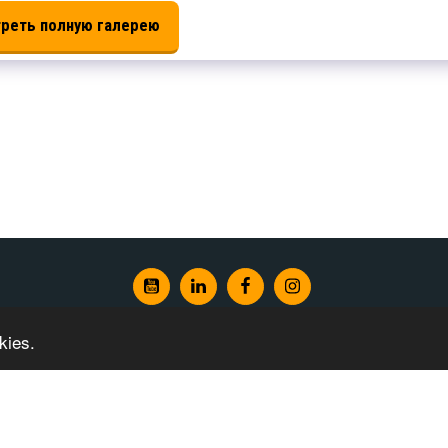
реть полную галерею
 Machine
Automatic Glass Processing Solution
Тематические И
kies.
Связаться с нами
Авторские права © 2026 Все права защищены -
www.LJGlassMachinery.com