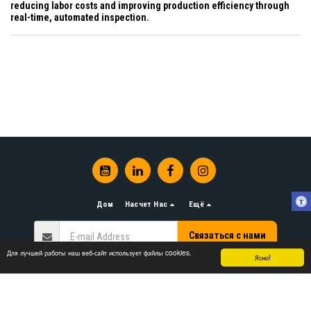
reducing labor costs and improving production efficiency through
real-time, automated inspection.
Дом
Насчет Нас
Ещё
Связаться с нами
Для лучшей работы наш веб-сайт использует файлы cookies.
Ясно!
Авторские права © 2026 Все права защищены -
www.LJGlassMachinery.com
условия
|
Конфиденциальность
|
Доступность