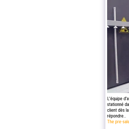
L'équipe d'
stationné da
client dès l
répondre...
The pre-sal