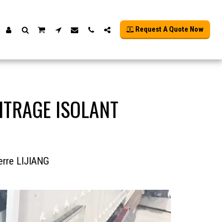
Request A Quote Now
ITRAGE ISOLANT
erre LIJIANG