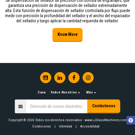
de dispensación de sellador de precisión con bomba de engranajes, que
garantiza una precisión de dispensación de sellador extremadamente
alta. Esta función de dispensación de sellador controlada por flujo puede
medir con precisión la profundidad del sellador y el ancho del espaciador
del sellador y luego aplicar la cantidad requerida de sellador.
Know More
Casa
Sobre Nosotros
Más
Contáctenos
Copyright © 2026 Todos los derechos reservados -
www.LJGlassMachinery.com
Condiciones
|
Intimidad
|
Accesibilidad