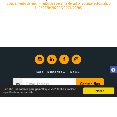
Equipamento de enchimento dessecante de vidro isolante automático
LJGZ2020/2020D/2020X/2020S
Casa
Sobre Nós
Mais
Contate-Nos
Este site usa cookies para garantir que você tenha a melhor
Entendi!
experiência no nosso site
Direitos autorais © 2026 Todos os direitos reservados -
www.LJGlassMachinery.com
Termos
|
Privacidade
|
Acessibilidade