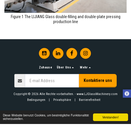
Figure 1 The LIJIANG Glass double-filling and double-plate pressing
production line
Zuhause
Über Uns
Mehr
Kontaktiere uns
Copyright © 2026 Alle Rechte vorbehalten. -
www.LJGlassMachinery.com
Bedingungen
|
Privatsphäre
|
Barrierefreiheit
Diese Website benutzt Cookies, um bestmögliche Funktionalität
Verstanden!
sicherzustellen.