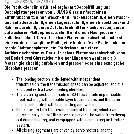
Typ: LJBZ3060/LJBZ3370
Die Produktionslinie für Isolierglas mit Doppelfüllung und
Doppelplattenpressen von LIJIANG Glass umfasst einen
Zuführabschnitt, einen Wasch- und Trockenabschnitt, einen Wasch-
und Entladeabschnitt, einen Lagerabschnitt, einen Inspektions- und
Rahmenabschnitt, einen Zuführabschnitt für Flachpressen, einen
aufblasbaren Plattenpressabschnitt und einen Flachpressen-
Entladeabschnitt. Der aufblasbare Plattenpressabschnitt umfasst
eine vordere bewegliche Platte, eine hintere feste Platte, linke und
rechte Dichtungsplatten, ein Förderband und einen
Aufblasmechanismus. Der aufblasbare Plattenpressabschnitt kann
bei Bedarf zwei Glasstücke mit einer Länge von weniger als 3
Metern gleichzeitig aufblasen und pressen oder eine extra große
Glasplatte pressen.
The loading section
is designed
with independent
transmission,
the transmission speed can be adjusted
, and it
is
equipped
with a Low-E coating identifier;
The cleaning section
is made
of 304 food-grade impermeable
steel
material,
with a double-layer bottom plate, and the outer
shell
is integrated
with laser cutting and welding;
It has a
water tank temperature control function
, which can
automatically cut off the power to prevent the water from drying
out during heating, and
is equipped
with a circulating air filtration
system;
All closing segments
are driven
by servo motors, and the